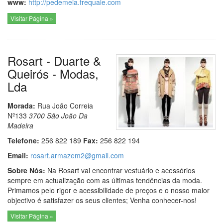
www:
http://pedemeia.frequale.com
Visitar Página »
Rosart - Duarte &
Queirós - Modas,
Lda
Morada:
Rua João Correia
Nº133
3700
São João Da
Madeira
Telefone:
256 822 189
Fax:
256 822 194
Email:
rosart.armazem2@gmail.com
Sobre Nós:
Na Rosart vai encontrar vestuário e acessórios
sempre em actualização com as últimas tendências da moda.
Primamos pelo rigor e acessibilidade de preços e o nosso maior
objectivo é satisfazer os seus clientes; Venha conhecer-nos!
Visitar Página »