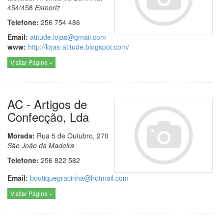
454/458
Esmoriz
Telefone:
256 754 486
Email:
atitude.lojas@gmail.com
www:
http://lojas-atitude.blogspot.com/
Visitar Página »
AC - Artigos de
Confecção, Lda
Morada:
Rua 5 de Outubro, 270
São João da Madeira
Telefone:
256 822 582
Email:
boutiquegracinha@hotmail.com
Visitar Página »