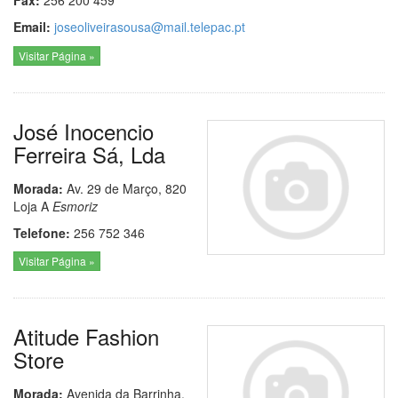
Fax:
256 200 459
Email:
joseoliveirasousa@mail.telepac.pt
Visitar Página »
José Inocencio
Ferreira Sá, Lda
Morada:
Av. 29 de Março, 820
Loja A
Esmoriz
Telefone:
256 752 346
Visitar Página »
Atitude Fashion
Store
Morada:
Avenida da Barrinha,