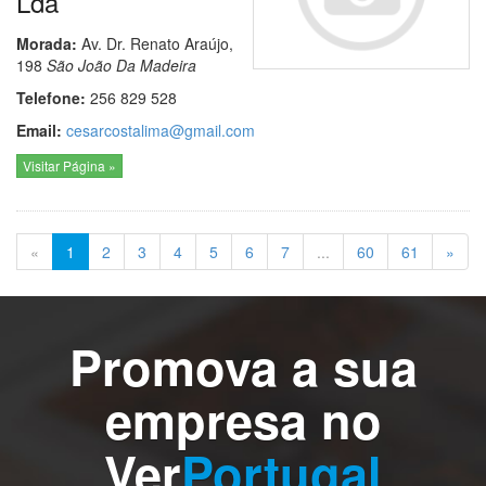
Lda
Morada:
Av. Dr. Renato Araújo,
198
São João Da Madeira
Telefone:
256 829 528
Email:
cesarcostalima@gmail.com
Visitar Página »
(actual)
«
1
2
3
4
5
6
7
...
60
61
»
Promova a sua
empresa no
Ver
Portugal