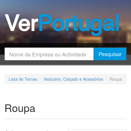
Ver
Portugal
Encontrar
Pesquisar
Lista de Temas
Vestuário, Calçado e Acessórios
Roupa
Roupa