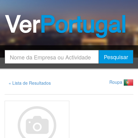
Ver
Portugal
Encontrar
Pesquisar
Roupa
« Lista de Resultados