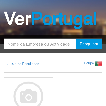
Ver
Portugal
Encontrar
Pesquisar
Roupa
« Lista de Resultados