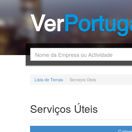
Ver
Portug
Encontrar
Lista de Temas
Serviços Úteis
Serviços Úteis
Catego