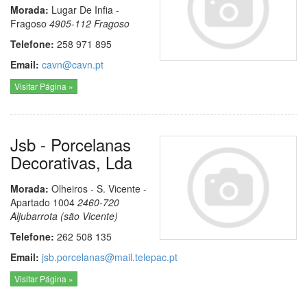
Morada:
Lugar De Infia -
Fragoso
4905-112
Fragoso
Telefone:
258 971 895
Email:
cavn@cavn.pt
Visitar Página »
Jsb - Porcelanas
Decorativas, Lda
Morada:
Olheiros - S. Vicente -
Apartado 1004
2460-720
Aljubarrota (são Vicente)
Telefone:
262 508 135
Email:
jsb.porcelanas@mail.telepac.pt
Visitar Página »