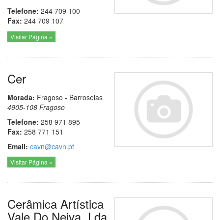
Telefone:
244 709 100
Fax:
244 709 107
Visitar Página »
Cer
Morada:
Fragoso - Barroselas
4905-108
Fragoso
Telefone:
258 971 895
Fax:
258 771 151
Email:
cavn@cavn.pt
Visitar Página »
Cerâmica Artística
Vale Do Neiva, Lda