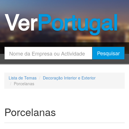
Ver
Portugal
Encontrar
Pesquisar
Lista de Temas
Decoração Interior e Exterior
Porcelanas
Porcelanas